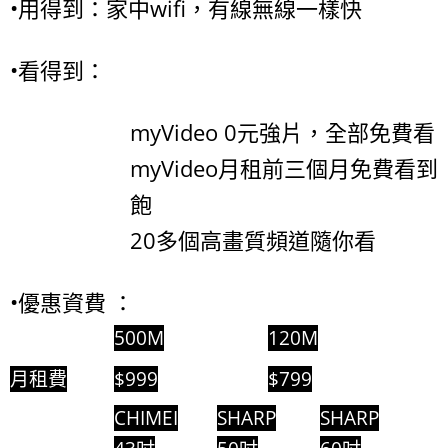
•用得到：家中wifi，有線無線一樣快
•看得到：
myVideo 0元強片，全部免費看
myVideo月租前三個月免費看到
飽
20多個高畫質頻道隨你看
•優惠資費 ：
500M
120M
月租費
$999
$799
CHIMEI
SHARP
SHARP