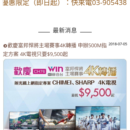
優惠限定（即日起）：快來電03-905438
最新消息
2018-07-05
歡慶富邦悍將主場賽事4K轉播 申辦500M指
定方案 4K電視只要$9,500起