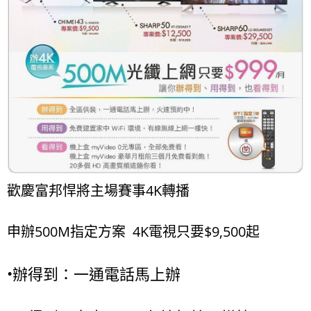
歡慶富邦悍將主場賽事4K轉播
申辦500M指定方案 4K電視只要$9,500起
•辦得到：一通電話馬上辦