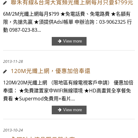
聯禾有線&台灣大寬頻光纖上網每月只要$?99元
6M/2M光纖上網每月$?99 ★免電話費、免電路費 ★名額有
限，先搶先贏 ★須提供Adsl帳單 申辦洽詢：03-9062325 行
動 0987-023-83...
2013-11-28
120M光纖上網，優惠加倍奉還
120M/20M光纖上網 （限地區有線電視客戶申請） 優惠加倍
奉還： ★免費建置家中WIFI無線環境 ★HD高畫質全享餐免
費看 ★Supermod免費用+看片...
2013-10-24